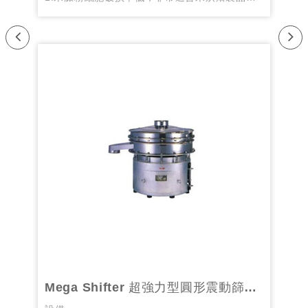
2.粉粒非常細緻，可達270目以上。
Pr
Ne
evi
xt
ou
s
MULTI WIN HD-DM2 穀物泛用遠紅外線循環式乾燥機
Mega Shifter 超強力型圓形震動篩選機
自