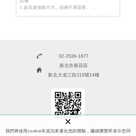
設備
簡述
本乾
1.超高速振動方式，篩網不易阻塞。
日本
。另
2.篩粉速度比傳統方式快5倍以上。
殼分
的膠
果。
而脫
入...
02-2536-1877
新北市新莊區
新北大道三段218號14樓
×
我們將使用cookie等資訊來優化您的體驗，繼續瀏覽即表示您同
Copyright © 儁永科技股份有限公司 All Rights Reserved.