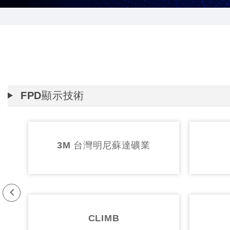
FPD顯示技術
媒化成
MAK
Pr
evi
浜油脂
MEIKIKOU
ou