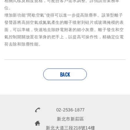
相關式樣及精度規格，可配合客戶需求調整。詳情請洽業務單
位。
增加新功能“間歇空氣”使得可以進一步提高除塵率。該筆型離子
發聲器將高頻空氣或氮氣產生的離子噴射到硅片或玻璃掩模的表
面，可以準確，快速地去除靜電附著的細小灰塵。離子發生和空
氣控制開關放置在筆身的把手上，以提高可操作性，精确定位電
荷去除和除塵性能。
BACK
02-2536-1877
新北市新莊區
新北大道三段218號14樓